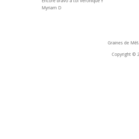
Encore bravo à toi Véronique !!
Myriam D
Graines de Mé
Copyright © 