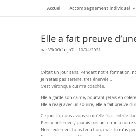
Accueil
Accompagnement individuel
Elle a fait preuve d’un
par
V3r0Gr1nijh7
|
10/04/2021
C’était un jour sans. Pendant notre formation, n
Je n’étais pas sereine, très énervée…
C’est Véronique qui m’a coachée.
Elle a gardé son calme, pourtant j’étais en colèr
Elle a réagi avec un sourire, elle a fait preuve d’
Ce jour-là, nous avons su qu’elle était entrée d
Personnellement, j’aurais mis un terme à notre 
Non seulement tu as tenu bon, mais tu m’as pe